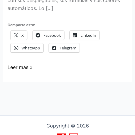
con sus desplegables, sus fórmulas y sus colores
automáticos. Lo […]
Comparte esto:
X
Facebook
LinkedIn
WhatsApp
Telegram
Le
Leer más »
pedí
a
una
IA
que
me
montara
Copyright © 2026
un