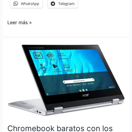
WhatsApp
Telegram
All
Leer más »
in
one,
sobremesa
o
portátil:
¿qué
ordenador
me
compro?
Chromebook baratos con los