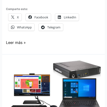
Comparte esto:
X
Facebook
LinkedIn
WhatsApp
Telegram
NiPoGi
Leer más »
Mini
PC,
un
mini
pc
barato
con
8GB
RAM
y