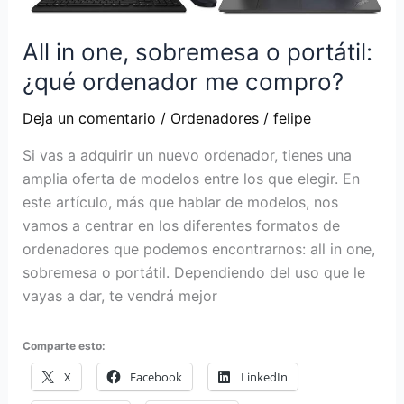
un
disco
All in one, sobremesa o portátil:
duro
¿qué ordenador me compro?
de
128GB
Deja un comentario
/
Ordenadores
/
felipe
SSD
Si vas a adquirir un nuevo ordenador, tienes una
amplia oferta de modelos entre los que elegir. En
este artículo, más que hablar de modelos, nos
vamos a centrar en los diferentes formatos de
ordenadores que podemos encontrarnos: all in one,
sobremesa o portátil. Dependiendo del uso que le
vayas a dar, te vendrá mejor
Comparte esto:
X
Facebook
LinkedIn