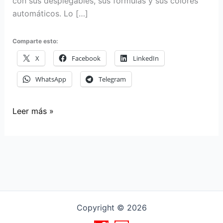
con sus desplegables, sus fórmulas y sus colores
automáticos. Lo […]
Comparte esto:
X
Facebook
LinkedIn
WhatsApp
Telegram
Le
Leer más »
pedí
a
una
IA
que
me
montara
Copyright © 2026
un