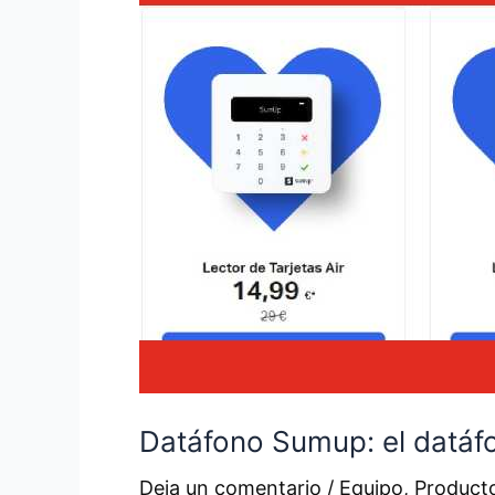
Datáfono Sumup: el datáfo
Deja un comentario
/
Equipo
,
Producto