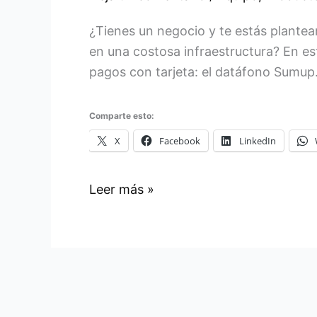
¿Tienes un negocio y te estás plante
en una costosa infraestructura? En e
pagos con tarjeta: el datáfono Sumup
Comparte esto:
X
Facebook
LinkedIn
Datáfono
Leer más »
Sumup:
el
datáfono
portátil
que
tu