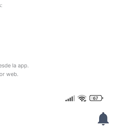
:
esde la app.
dor web.