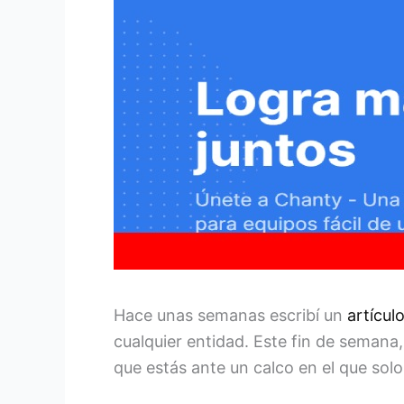
Hace unas semanas escribí un
artícul
cualquier entidad. Este fin de semana
que estás ante un calco en el que solo