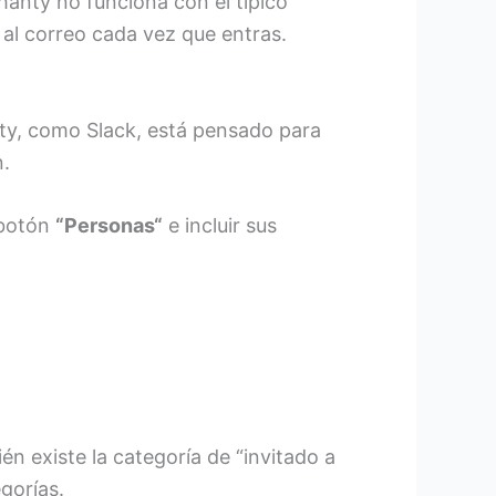
hanty no funciona con el típico
 al correo cada vez que entras.
nty, como Slack, está pensado para
n.
 botón
“Personas“
e incluir sus
én existe la categoría de “invitado a
egorías.