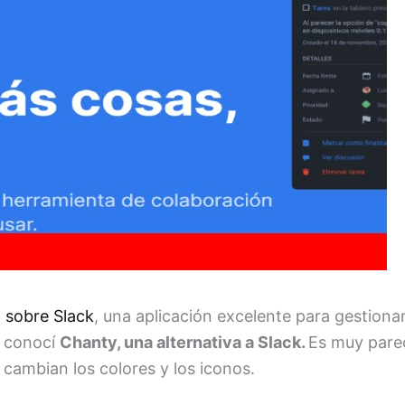
o sobre Slack
, una aplicación excelente para gestiona
, conocí
Chanty, una alternativa a Slack.
Es muy pare
 cambian los colores y los iconos.