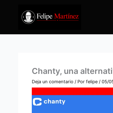
Ir
al
contenido
Chanty, una alternati
Deja un comentario
/ Por
felipe
/
05/0